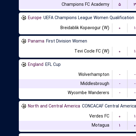
Champions FC Academy
۵
Europe
UEFA Champions League Women Qualification
Breidablik Kopavogur (W)
۰
۱
Panama
First Division Women
Tevi Cocle FC (W)
۰
۱
England
EFL Cup
Wolverhampton
-
-
Middlesbrough
-
-
Wycombe Wanderers
-
-
North and Central America
CONCACAF Central America
Verdes FC
۰
۱
Motagua
۱
۰