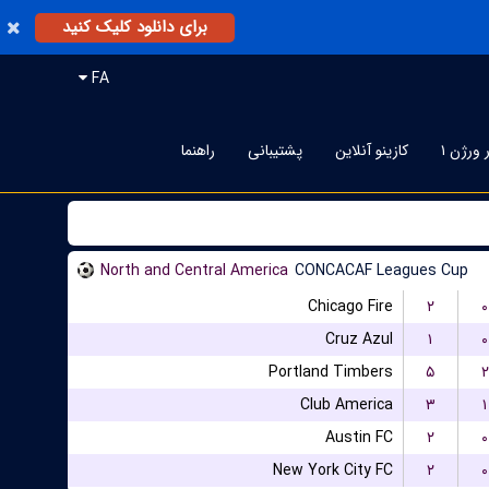
برای دانلود کلیک کنید
FA
 ورژن ۱
کازینو آنلاین
پشتیبانی
راهنما
North and Central America
CONCACAF Leagues Cup
Chicago Fire
۲
۰
Cruz Azul
۱
۰
Portland Timbers
۵
۲
Club America
۳
۱
Austin FC
۲
۰
New York City FC
۲
۰