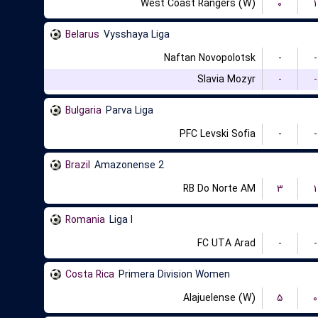
West Coast Rangers (W)
۰
۱
Belarus
Vysshaya Liga
Naftan Novopolotsk
-
-
Slavia Mozyr
-
-
Bulgaria
Parva Liga
PFC Levski Sofia
-
-
Brazil
Amazonense 2
RB Do Norte AM
۳
۱
Romania
Liga I
FC UTA Arad
-
-
Costa Rica
Primera Division Women
Alajuelense (W)
۵
۰