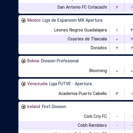
San Antonio FC Cotacachi
۲
۱
Mexico
Liga de Expansion MX Apertura
Leones Negros Guadalajara
۱
Coyotes de Tlaxcala
۰
۲
Dorados
۲
۲
Bolivia
Division Profesional
Blooming
۰
۰
Venezuela
Liga FUTVE - Apertura
Academia Puerto Cabello
۳
۱
Ireland
First Division
Cork City FC
-
-
Cobh Ramblers
-
-