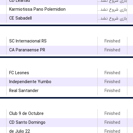
CD Lealtad
بازی شروع نشده است
Karmiotissa Pano Polemidion
بازی شروع نشده است
CE Sabadell
بازی شروع نشده است
SC Internacional RS
Finished
CA Paranaense PR
Finished
FC Leones
Finished
Independiente Yumbo
Finished
Real Santander
Finished
Club 9 de Octubre
Finished
CD Santo Domingo
Finished
22 de Julio
Finished