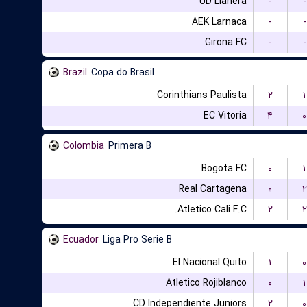
UD Llanera
-
-
AEK Larnaca
-
-
Girona FC
-
-
Brazil
Copa do Brasil
Corinthians Paulista
۲
۱
EC Vitoria
۴
۰
Colombia
Primera B
Bogota FC
۰
۱
Real Cartagena
۰
۲
Atletico Cali F.C.
۲
۲
Ecuador
Liga Pro Serie B
El Nacional Quito
۱
۰
Atletico Rojiblanco
۰
۱
CD Independiente Juniors
۲
۰