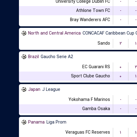
University College Dublin FC
-
-
Athlone Town FC
-
-
Bray Wanderers AFC
-
-
North and Central America
CONCACAF Caribbean Cup 
Sando
۲
۱
Brazil
Gaucho Serie A2
EC Guarani RS
۰
۲
Sport Clube Gaucho
۰
۱
Japan
J League
Yokohama F Marinos
-
-
Gamba Osaka
-
-
Panama
Liga Prom
Veraguas FC Reserves
۱
۱