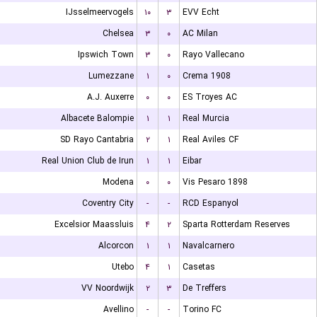
IJsselmeervogels
۱۰
۳
EVV Echt
Chelsea
۳
۰
AC Milan
Ipswich Town
۳
۰
Rayo Vallecano
Lumezzane
۱
۰
Crema 1908
A.J. Auxerre
۰
۰
ES Troyes AC
Albacete Balompie
۱
۱
Real Murcia
SD Rayo Cantabria
۲
۱
Real Aviles CF
Real Union Club de Irun
۱
۱
Eibar
Modena
۰
۰
Vis Pesaro 1898
Coventry City
-
-
RCD Espanyol
Excelsior Maassluis
۴
۲
Sparta Rotterdam Reserves
Alcorcon
۱
۱
Navalcarnero
Utebo
۴
۱
Casetas
VV Noordwijk
۲
۳
De Treffers
Avellino
-
-
Torino FC