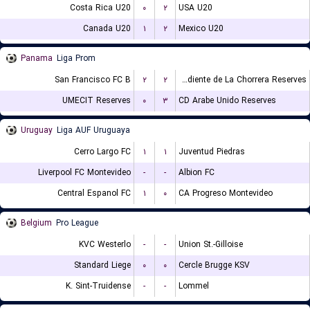
Costa Rica U20
۰
۲
USA U20
Canada U20
۱
۲
Mexico U20
Panama
Liga Prom
San Francisco FC B
۲
۲
CA Independiente de La Chorrera Reserves
UMECIT Reserves
۰
۳
CD Arabe Unido Reserves
Uruguay
Liga AUF Uruguaya
Cerro Largo FC
۱
۱
Juventud Piedras
Liverpool FC Montevideo
-
-
Albion FC
Central Espanol FC
۱
۰
CA Progreso Montevideo
Belgium
Pro League
KVC Westerlo
-
-
Union St.-Gilloise
Standard Liege
۰
۰
Cercle Brugge KSV
K. Sint-Truidense
-
-
Lommel