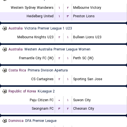
Western Sydney Wanderers
۱
۲
Melbourne Victory
Heidelberg United
۱
۳
Preston Lions
Australia
Victoria Premier League 1 U23
Melbourne Knights U23
۲
۱
Bulleen Lions U23
Australia
Western Australia Premier League Women
Fremantle City FC (W)
۲
۱
Perth SC (W)
Costa Rica
Primera Division Apertura
CS Cartagines
۲
۱
Sporting San Jose
Republic of Korea
K-League 2
Paju Citizen FC
۰
۱
Suwon City
Seongnam FC
۳
۲
Cheonan City
Dominica
DFA Premier League