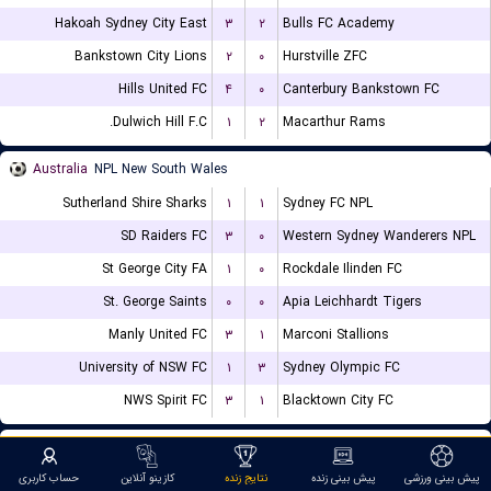
Hakoah Sydney City East
۳
۲
Bulls FC Academy
Bankstown City Lions
۲
۰
Hurstville ZFC
Hills United FC
۴
۰
Canterbury Bankstown FC
Dulwich Hill F.C.
۱
۲
Macarthur Rams
Australia
NPL New South Wales
Sutherland Shire Sharks
۱
۱
Sydney FC NPL
SD Raiders FC
۳
۰
Western Sydney Wanderers NPL
St George City FA
۱
۰
Rockdale Ilinden FC
St. George Saints
۰
۰
Apia Leichhardt Tigers
Manly United FC
۳
۱
Marconi Stallions
University of NSW FC
۱
۳
Sydney Olympic FC
NWS Spirit FC
۳
۱
Blacktown City FC
Germany
3. Liga
پیش بینی ورزشی
پیش بینی زنده
نتایج زنده
کازینو آنلاین
حساب کاربری
FC Ingolstadt 04
۲
۲
FC Wurzburger Kickers