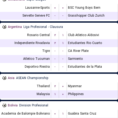
Lausanne-Sports
۰
۰
BSC Young Boys Bern
Servette Geneve FC
-
-
Grasshopper Club Zurich
Argentina
Liga Profesional - Clausura
Rosario Central
۲
۱
Club Atletico Aldosivi
Independiente Rivadavia
۲
۱
Estudiantes Rio Cuarto
Tigre
-
-
CA River Plate
Atletico Tucuman
-
-
Sarmiento
Deportivo Riestra
-
-
Estudiantes de la Plata
Asia
ASEAN Championship
Thailand
۲
۰
Myanmar
Malaysia
۱
۰
Philippines
Bolivia
Division Profesional
Academia de Balompie Boliviano
۰
۱
Guabira Santa Cruz