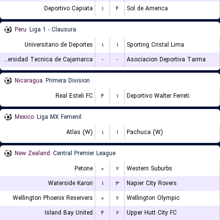
Deportivo Capiata
۱
۴
Sol de America
Peru
Liga 1 - Clausura
Universitario de Deportes
۱
۱
Sporting Cristal Lima
Universidad Tecnica de Cajamarca
-
-
Asociacion Deportiva Tarma
Nicaragua
Primera Division
Real Esteli FC
۴
۱
Deportivo Walter Ferreti
Mexico
Liga MX Femenil
Atlas (W)
۱
۱
Pachuca (W)
New Zealand
Central Premier League
Petone
۰
۲
Western Suburbs
Waterside Karori
۱
۳
Napier City Rovers
Wellington Phoenix Reservers
۰
۲
Wellington Olympic
Island Bay United
۴
۲
Upper Hutt City FC