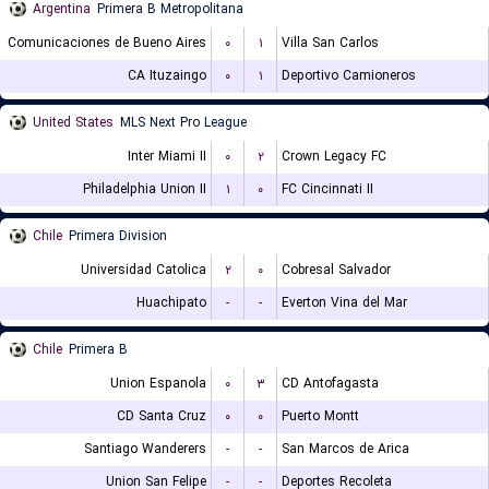
Argentina
Primera B Metropolitana
Comunicaciones de Bueno Aires
۰
۱
Villa San Carlos
CA Ituzaingo
۰
۱
Deportivo Camioneros
United States
MLS Next Pro League
Inter Miami II
۰
۲
Crown Legacy FC
Philadelphia Union II
۱
۰
FC Cincinnati II
Chile
Primera Division
Universidad Catolica
۲
۰
Cobresal Salvador
Huachipato
-
-
Everton Vina del Mar
Chile
Primera B
Union Espanola
۰
۳
CD Antofagasta
CD Santa Cruz
۰
۰
Puerto Montt
Santiago Wanderers
-
-
San Marcos de Arica
Union San Felipe
-
-
Deportes Recoleta