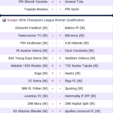
YFK Shinnik Yaroslav
۲
۲
Arsenal Tula
Torpedo Moskva
۱
۱
PFK Sochi
Europe
UEFA Champions League Women Qualification
Eintracht Frankfurt (W)
-
-
Malmo FF (W)
Ferencvarosi TC (W)
۱
۲
Mitrovica (W)
PSV Eindhoven (W)
-
-
HJK Helsinki (W)
FK Austria Vienna (W)
۲
۰
Farul Constanta (W)
BSC Young Boys Berna (W)
۱
۳
SeaSters Odessa (W)
Metalist 1925 Kharkiv (W)
۳
۲
TSC Backa Topola (W)
Koge (W)
۲
۱
Hearts (W)
FC Gintra (W)
۴
۱
Riga FC (W)
SKN St. Polten (W)
۰
۰
Sporting (W)
Juventus FC (W)
-
-
Hammarby IF DFF (W)
ZNK Mura (W)
۰
۲
ZNK Hajduk Split (W)
KS Vllaznia Shkoder (W)
۱
۲
Apollon Limassol FC (W)