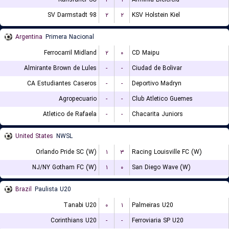
SV Darmstadt 98
۲
۲
KSV Holstein Kiel
Argentina
Primera Nacional
Ferrocarril Midland
۲
۰
CD Maipu
Almirante Brown de Lules
-
-
Ciudad de Bolivar
CA Estudiantes Caseros
-
-
Deportivo Madryn
Agropecuario
-
-
Club Atletico Guemes
Atletico de Rafaela
-
-
Chacarita Juniors
United States
NWSL
Orlando Pride SC (W)
۱
۳
Racing Louisville FC (W)
NJ/NY Gotham FC (W)
۱
۰
San Diego Wave (W)
Brazil
Paulista U20
Tanabi U20
۰
۱
Palmeiras U20
Corinthians U20
-
-
Ferroviaria SP U20