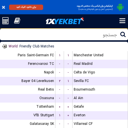
اپلیکیشن وان ایکس یک مختص اندروید
برای دانلود کلیک کنید
(دسترسی آسان و بدون فیلترشکن به سایت)
World
Friendly Club Matches
Paris Saint-Germain FC
۱
۱
Manchester United
Ferencvarosi TC
-
-
Real Madrid
Napoli
-
-
Celta de Vigo
Bayer 04 Leverkusen
۲
۱
Sevilla FC
Real Betis
-
-
Bournemouth
Osasuna
-
-
Al Ain
Tottenham
۰
۰
Getafe
VfB Stuttgart
۱
۰
Everton
Galatasaray SK
-
-
Villarreal CF