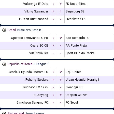
Valerenga IF Oslo
۱
۲
FK Bodo Glimt
Viking Stavanger
۲
۱
Sarpsborg 08
IK Start Kristiansand
۰
۰
Fredrikstad FK
Brazil
Brasileiro Serie B
Operario Ferroviario EC PR
۱
۳
Sao Bernardo FC
Ceara SC CE
۲
۰
AA Ponte Preta
Vila Nova GO
-
-
Sport Club do Recife
Republic of Korea
K-League 1
Jeonbuk Hyundai Motors FC
۱
۳
Jeju United
Pohang Steelers
۰
۲
Ulsan Hyundai Horang-i
Bucheon FC 1995
۰
۰
Gwangju FC
FC Anyang
۱
۲
Daejeon Citizen
Gimcheon Sangmu FC
۰
۰
FC Seoul
Switzerland
Super League