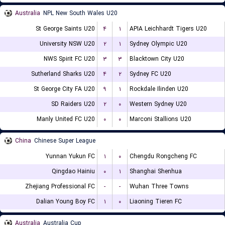
Australia
NPL New South Wales U20
St George Saints U20
۴
۱
APIA Leichhardt Tigers U20
University NSW U20
۲
۱
Sydney Olympic U20
NWS Spirit FC U20
۳
۳
Blacktown City U20
Sutherland Sharks U20
۴
۲
Sydney FC U20
St George City FA U20
۹
۱
Rockdale Ilinden U20
SD Raiders U20
۲
۰
Western Sydney U20
Manly United FC U20
۰
۰
Marconi Stallions U20
China
Chinese Super League
Yunnan Yukun FC
۱
۰
Chengdu Rongcheng FC
Qingdao Hainiu
۰
۱
Shanghai Shenhua
Zhejiang Professional FC
-
-
Wuhan Three Towns
Dalian Young Boy FC
۱
۰
Liaoning Tieren FC
Australia
Australia Cup