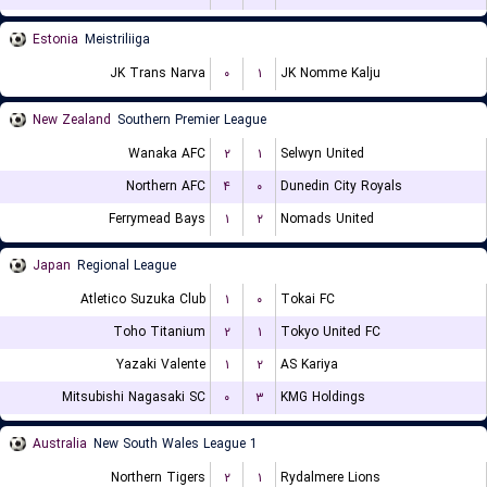
Estonia
Meistriliiga
JK Trans Narva
۰
۱
JK Nomme Kalju
New Zealand
Southern Premier League
Wanaka AFC
۲
۱
Selwyn United
Northern AFC
۴
۰
Dunedin City Royals
Ferrymead Bays
۱
۲
Nomads United
Japan
Regional League
Atletico Suzuka Club
۱
۰
Tokai FC
Toho Titanium
۲
۱
Tokyo United FC
Yazaki Valente
۱
۲
AS Kariya
Mitsubishi Nagasaki SC
۰
۳
KMG Holdings
Australia
New South Wales League 1
Northern Tigers
۲
۱
Rydalmere Lions