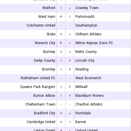
Watford
۱
۰
Crawley Town
West Ham
۳
۱
Portsmouth
Colchester United
-
-
Southampton
Stoke
۲
۰
Oldham Athletic
Norwich City
۴
۱
Milton Keynes Dons FC
Burnley
۲
۱
Notts County
Derby County
۱
۲
Lincoln City
Bromley
۱
۲
Reading
Rotherham United FC
-
-
West Bromwich
Queens Park Rangers
۱
۲
Millwall
Burton Albion
۱
۲
Blackburn Rovers
Cheltenham Town
-
-
Charlton Athletic
Bradford City
۲
۰
Rochdale
Cambridge United
۲
۱
Barnet
Leyton Orient
۲
۰
Oxford United