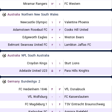
Miramar Rangers
۱۲
۰
FC Western
Australia
Northern New South Wales
Newcastle Olympic
۱
۲
Valentine Phoenix
Adamstown Rosebud FC
۲
۲
Cooks Hill United
Edgeworth Eagles
۰
۰
Weston Bears
Belmont Swansea United FC
۲
۱
Lambton Jaffas FC
Australia
NPL South Australia
Croydon Kings
۱
۱
Sturt Lions
Adelaide United U23
۵
۲
Para Hills Knights
Germany
2. Bundesliga
FC Heidenheim 1846
۴
۳
VfL Osnabruck
VfL Wolfsburg
-
-
FC Kaiserslautern
1.FC Magdeburg
۱
۶
TSV Eintracht Braunschweig
Karlsruher SC
۲
۱
Arminia Bielefeld