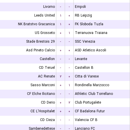
Livorno
-
-
Empoli
Leeds United
۱
۰
RB Leipzig
NK Bratstvo Gracanica
۱
۰
FK Sloboda Tuzla
US Grosseto
۰
۱
Terranuova Traiana
Stade Brestois 29
-
-
SSC Venezia
Asd Pineto Calcio
۰
۰
ASD Atletico Ascoli
Castellon
-
-
Levante
CD Teruel
-
-
Castellon B
AC Renate
۲
۰
Citta di Varese
Sasso Marconi
۰
۱
Rondinella Marzocco
CF Elche Ilicitano
-
-
Athletic Club Torrellano
CD Derio
۰
۲
Club Portugalete
CE L'Hospitalet
۰
۰
CF Badalona Futur
CD Cieza
-
-
Valencia CF B
Sambenedettese
-
-
Lanciano FC