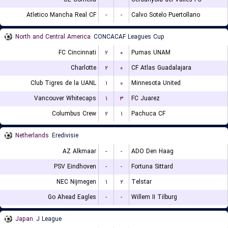
Atletico Mancha Real CF
-
-
Calvo Sotelo Puertollano
North and Central America
CONCACAF Leagues Cup
FC Cincinnati
۲
۰
Pumas UNAM
Charlotte
۲
۰
CF Atlas Guadalajara
Club Tigres de la UANL
۱
۰
Minnesota United
Vancouver Whitecaps
۱
۳
FC Juarez
Columbus Crew
۲
۱
Pachuca CF
Netherlands
Eredivisie
AZ Alkmaar
-
-
ADO Den Haag
PSV Eindhoven
-
-
Fortuna Sittard
NEC Nijmegen
۱
۲
Telstar
Go Ahead Eagles
-
-
Willem II Tilburg
Japan
J League