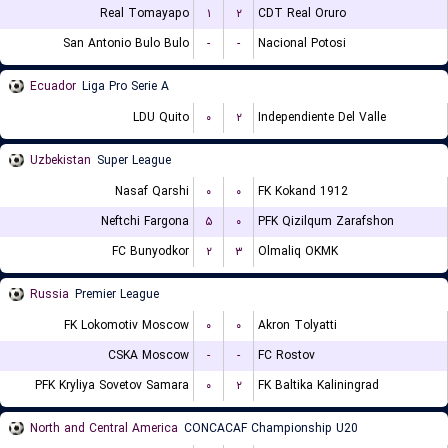
Real Tomayapo
۱
۲
CDT Real Oruro
San Antonio Bulo Bulo
-
-
Nacional Potosi
Ecuador
Liga Pro Serie A
LDU Quito
۰
۲
Independiente Del Valle
Uzbekistan
Super League
Nasaf Qarshi
۰
۰
FK Kokand 1912
Neftchi Fargona
۵
۰
PFK Qizilqum Zarafshon
FC Bunyodkor
۲
۳
Olmaliq OKMK
Russia
Premier League
FK Lokomotiv Moscow
۰
۰
Akron Tolyatti
CSKA Moscow
-
-
FC Rostov
PFK Kryliya Sovetov Samara
۰
۲
FK Baltika Kaliningrad
North and Central America
CONCACAF Championship U20