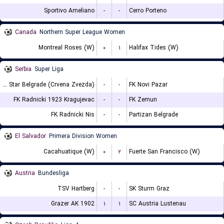
Sportivo Ameliano
-
-
Cerro Porteno
Canada
Northern Super League Women
Montreal Roses (W)
۰
۱
Halifax Tides (W)
Serbia
Super Liga
FK Red Star Belgrade (Crvena Zvezda)
-
-
FK Novi Pazar
FK Radnicki 1923 Kragujevac
-
-
FK Zemun
FK Radnicki Nis
-
-
Partizan Belgrade
El Salvador
Primera Division Women
Cacahuatique (W)
۰
۲
Fuerte San Francisco (W)
Austria
Bundesliga
TSV Hartberg
-
-
SK Sturm Graz
Grazer AK 1902
۱
۱
SC Austria Lustenau