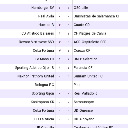
Hamburger SV
۰
۰
OSC Lille
Real Avila
-
-
Unionistas de Salamanca CF
Huesca B
۲
۲
Cuarte CD
CD Atletico Baleares
۱
۱
CF Platges de Calvia
Rovato Vertovese SSD
۲
۲
ACD Ospitaletto SSD
Celta Fortuna
۳
۱
Coruxo CF
Le Mans FC
۱
۱
UNFP Selection
Sporting Atletico Gijon B
۱
۱
Palencia CF
Nakhon Pathom United
۰
۲
Buriram United FC
Bologna F.C.
-
-
Pisa
Sporting Gijon
-
-
Real Valladolid
Kasimpasa SK
۰
۰
Samsunspor
Celta Fortuna
-
-
UD Ourense
CD La Nucia
-
-
CD Alcoyano
UE Cornella
-
-
Cerdanyola del Valles FC