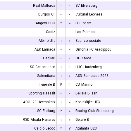
Real Mallorca
-
-
SV Elversberg
Burgos CF
-
-
Cultural Leonesa
Angers SCO
۲
۰
FC Lorient
Cadiz
-
-
Las Palmas
Albinoleffe
۱
۰
Scanzorosciate
AEK Larnaca
۰
۰
Omonia FC Aradippou
Cagliari
-
-
OGC Nice
SC Genemuiden
۱
۱
HHC Hardenberg
Salernitana
۱
۰
ASD Sambiase 2023
Tenerife B
۴
۱
CD Marino
Sporting Hasselt
-
-
Belisia Bilzen
ADO '20 Heemskerk
۱
۰
Koninklijke HFC
SC Freiburg
۲
۰
Racing Club Strasbourg
RSD Alcala Henares
۱
۰
Getafe B
Calcio Lecco
۲
۳
Atalanta U23