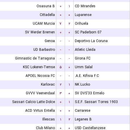
Osasuna B
۰
۱
CD Mirandes
Cittadella
۰
۰
Luparense
UCAM Murcia
۷
۲
Orihuela
SV Werder Bremen
۰
۰
SC Paderborn 07
Genoa
-
-
Deportivo La Coruna
UD Barbastro
-
-
Atletic Lleida
Gimnastic de Tarragona
-
-
Girona FC
KSC Lokeren-Temse
۵
۰
Umm Salal
APOEL Nicosia FC
-
-
A.E. Kifisia F.C.
Karlovac
۲
۱
NK Lucko
GVVV Veenendaal
۳
۰
SV DVS'33 Ermelo
Sassari Calcio Latte Dolce
۰
۱
S.E.F. Sassari Torres 1903
ACD Virtus Entella
۰
۰
Carrarese
Illescas
۱
۲
Leganes B
Club Milano
۰
۰
USD Castellanzese