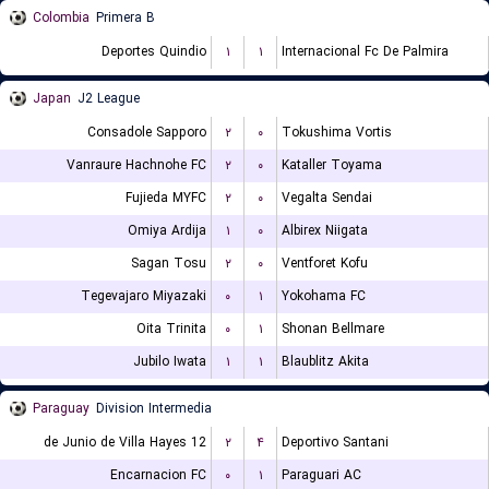
Colombia
Primera B
Deportes Quindio
۱
۱
Internacional Fc De Palmira
Japan
J2 League
Consadole Sapporo
۲
۰
Tokushima Vortis
Vanraure Hachnohe FC
۲
۰
Kataller Toyama
Fujieda MYFC
۲
۰
Vegalta Sendai
Omiya Ardija
۱
۰
Albirex Niigata
Sagan Tosu
۲
۰
Ventforet Kofu
Tegevajaro Miyazaki
۰
۱
Yokohama FC
Oita Trinita
۰
۱
Shonan Bellmare
Jubilo Iwata
۱
۱
Blaublitz Akita
Paraguay
Division Intermedia
12 de Junio de Villa Hayes
۲
۴
Deportivo Santani
Encarnacion FC
۰
۱
Paraguari AC