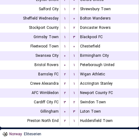
Salford City
۱
۲
Shrewsbury Town
Sheffield Wednesday
۱
۰
Bolton Wanderers
Stockport County
۱
۲
Doncaster Rovers
Grimsby Town
۱
۳
Blackpool FC
Fleetwood Town
۱
۰
Chesterfield
Swansea City
۰
۱
Birmingham City
Bristol Rovers
۰
۱
Peterborough United
Barnsley FC
۲
۱
Wigan Athletic
Crewe Alexandra
۲
۱
Accrington Stanley
AFC Wimbledon
۲
۱
Newport County FC
Cardiff City FC
۳
۲
Swindon Town
Gillingham
۰
۳
Luton Town
Preston North End
۲
۱
Huddersfield Town
Norway
Eliteserien