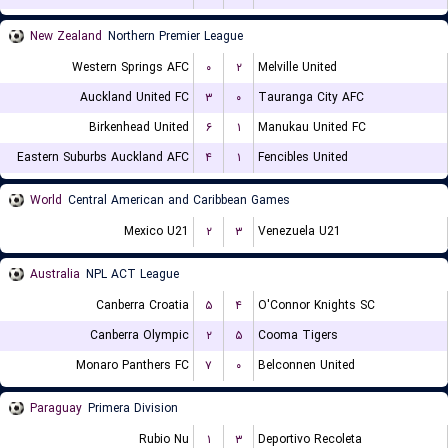
New Zealand
Northern Premier League
Western Springs AFC
۰
۲
Melville United
Auckland United FC
۳
۰
Tauranga City AFC
Birkenhead United
۶
۱
Manukau United FC
Eastern Suburbs Auckland AFC
۴
۱
Fencibles United
World
Central American and Caribbean Games
Mexico U21
۲
۳
Venezuela U21
Australia
NPL ACT League
Canberra Croatia
۵
۴
O'Connor Knights SC
Canberra Olympic
۲
۵
Cooma Tigers
Monaro Panthers FC
۷
۰
Belconnen United
Paraguay
Primera Division
Rubio Nu
۱
۳
Deportivo Recoleta