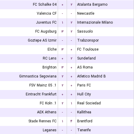
FC Schalke 04
۰
۲
Atalanta Bergamo
Valencia CF
-
-
Newcastle
Juventus FC
۱
۲
Internazionale Milano
FC Augsburg
۳
۲
Sassuolo
Goztepe AS Izmir
-
-
Trabzonspor
Elche
۳
۰
FC Toulouse
RC Lens
۰
۲
Sunderland
Brighton
۳
۰
AS Roma
Gimnastica Segoviana
۲
۰
Atletico Madrid B
1. FSV Mainz 05
۲
۰
Paris FC
Eintracht Frankfurt
۰
۰
Hull City
1. FC Koln
۲
۱
Real Sociedad
AEK Athens
-
-
Kallithea
Stade Rennes FC
۱
۴
Brentford
Leganes
-
-
Tenerife