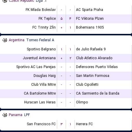
Czech Republic
1. Liga
FK Mlada Boleslav
-
-
AC Sparta Praha
FK Teplice
۵
۴
FC Viktoria Plzen
FC Trinity Zlín
۰
۱
Bohemians 1905
Argentina
Torneo Federal A
Sportivo Belgrano
۱
۱
9 de Julio Rafaela
Juventud Antoniana
۰
۲
Club Atletico Alvarado
Sportivo AC Las Parejas
-
-
Defensores Puerto Vilelas
Douglas Haig
-
-
San Martin Formosa
Club Villa Mitre
-
-
Club Cipolletti
CA Bartolome Mitre
-
-
CA Sarmiento de la Banda
Huracan Las Heras
-
-
Olimpo
Panama
LPF
San Francisco FC
۳
۱
Herrera FC