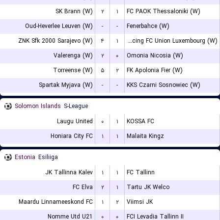
SK Brann (W)
۲
۱
FC PAOK Thessaloniki (W)
Oud-Heverlee Leuven (W)
-
-
Fenerbahce (W)
ZNK Sfk 2000 Sarajevo (W)
۴
۱
Racing FC Union Luxembourg (W)
Valerenga (W)
۲
۰
Omonia Nicosia (W)
Torreense (W)
۵
۲
FK Apolonia Fier (W)
Spartak Myjava (W)
-
-
KKS Czarni Sosnowiec (W)
Solomon Islands
S-League
Laugu United
۰
۱
KOSSA FC
Honiara City FC
۱
۱
Malaita Kingz
Estonia
Esiliiga
JK Tallinna Kalev
۱
۱
FC Tallinn
FC Elva
۲
۱
Tartu JK Welco
Maardu Linnameeskond FC
۱
۲
Viimsi JK
Nomme Utd U21
۰
۰
FCI Levadia Tallinn II