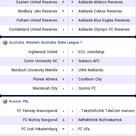
Eastern United Reserves
۴
۴
Adelaide Atletico Reserves
Modbury Jets Reserves
۴
۲
Adelaide Cobras Reserves
Fulham United Reserves
۱
۲
Adelaide Blue Eagles Reserves
Cumberland United Reserves
۱
۱
Adelaide Olympic FC Reserves
Australia
Western Australia State League 1
Inglewood United
۱
۱
ECU Joondalup
Curtin University SC
۲
۲
Subiaco AFC
Murdoch University Melville
۰
۳
UWA Nedlands
Floreat Athena
۷
۱
Cockburn City
Mandurah City
۰
۱
Quinns FC
Russia
FNL
FC Yenisey Krasnoyarsk
۰
۰
FK Tekstilshchik TeleCom Ivanovo
FC Nizhny Novgorod
۵
۱
Neftekhimik Nizhnekamsk
FC Ural Yekaterinburg
۳
۰
FC Ufa