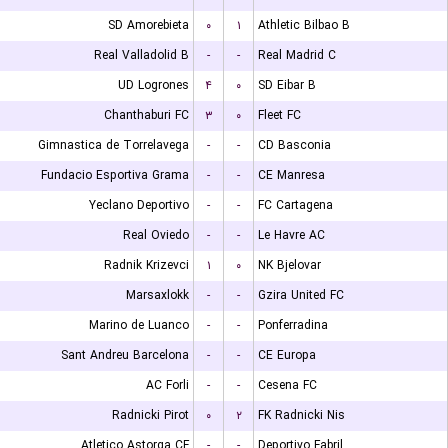
SD Amorebieta
۰
۱
Athletic Bilbao B
Real Valladolid B
-
-
Real Madrid C
UD Logrones
۴
۰
SD Eibar B
Chanthaburi FC
۳
۰
Fleet FC
Gimnastica de Torrelavega
-
-
CD Basconia
Fundacio Esportiva Grama
-
-
CE Manresa
Yeclano Deportivo
-
-
FC Cartagena
Real Oviedo
-
-
Le Havre AC
Radnik Krizevci
۱
۰
NK Bjelovar
Marsaxlokk
-
-
Gzira United FC
Marino de Luanco
-
-
Ponferradina
Sant Andreu Barcelona
-
-
CE Europa
AC Forli
-
-
Cesena FC
Radnicki Pirot
۰
۲
FK Radnicki Nis
Atletico Astorga CF
-
-
Deportivo Fabril