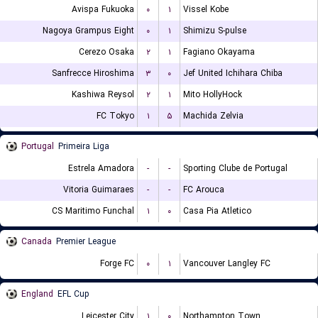
Avispa Fukuoka
۰
۱
Vissel Kobe
Nagoya Grampus Eight
۰
۱
Shimizu S-pulse
Cerezo Osaka
۲
۱
Fagiano Okayama
Sanfrecce Hiroshima
۳
۰
Jef United Ichihara Chiba
Kashiwa Reysol
۲
۱
Mito HollyHock
FC Tokyo
۱
۵
Machida Zelvia
Portugal
Primeira Liga
Estrela Amadora
-
-
Sporting Clube de Portugal
Vitoria Guimaraes
-
-
FC Arouca
CS Maritimo Funchal
۱
۰
Casa Pia Atletico
Canada
Premier League
Forge FC
۰
۱
Vancouver Langley FC
England
EFL Cup
Leicester City
۱
۰
Northampton Town