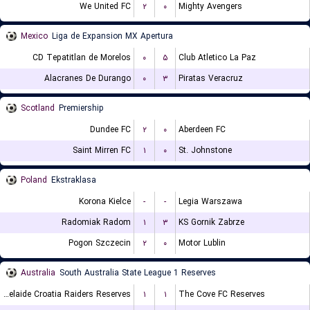
We United FC
۲
۰
Mighty Avengers
Mexico
Liga de Expansion MX Apertura
CD Tepatitlan de Morelos
۰
۵
Club Atletico La Paz
Alacranes De Durango
۰
۳
Piratas Veracruz
Scotland
Premiership
Dundee FC
۲
۰
Aberdeen FC
Saint Mirren FC
۱
۰
St. Johnstone
Poland
Ekstraklasa
Korona Kielce
-
-
Legia Warszawa
Radomiak Radom
۱
۳
KS Gornik Zabrze
Pogon Szczecin
۲
۰
Motor Lublin
Australia
South Australia State League 1 Reserves
Adelaide Croatia Raiders Reserves
۱
۱
The Cove FC Reserves