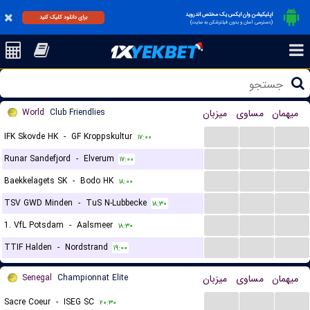
اپلیکیشن وان ایکس یک مختص اندروید
برای دانلود کلیک کنید
(دسترسی آسان و بدون فیلترشکن به سایت)
World
Club Friendlies
میزبان
مساوی
میهمان
...
...
...
IFK Skovde HK
-
GF Kroppskultur
۱۷:۰۰
...
...
...
Runar Sandefjord
-
Elverum
۱۷:۰۰
...
...
...
Baekkelagets SK
-
Bodo HK
۱۸:۰۰
...
...
...
TSV GWD Minden
-
TuS N-Lubbecke
۱۸:۳۰
...
...
...
1. VfL Potsdam
-
Aalsmeer
۱۸:۳۰
...
...
...
TTIF Halden
-
Nordstrand
۱۹:۰۰
Senegal
Championnat Elite
میزبان
مساوی
میهمان
...
...
...
Sacre Coeur
-
ISEG SC
۲۰:۳۰