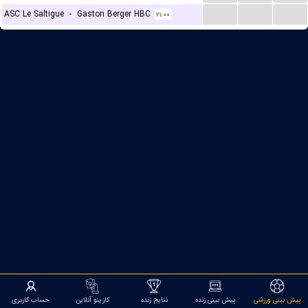
...
...
...
ASC Le Saltigue
-
Gaston Berger HBC
۲۱:۰۰
پیش بینی ورزشی
پیش بینی زنده
نتایج زنده
کازینو آنلاین
حساب کاربری