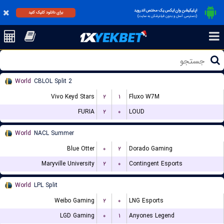
اپلیکیشن وان ایکس یک مختص اندروید
برای دانلود کلیک کنید
(دسترسی آسان و بدون فیلترشکن به سایت)
World
CBLOL Split 2
Vivo Keyd Stars
۲
۱
Fluxo W7M
FURIA
۲
۰
LOUD
World
NACL Summer
Blue Otter
۰
۲
Dorado Gaming
Maryville University
۲
۰
Contingent Esports
World
LPL Split
Weibo Gaming
۲
۰
LNG Esports
LGD Gaming
۰
۱
Anyones Legend