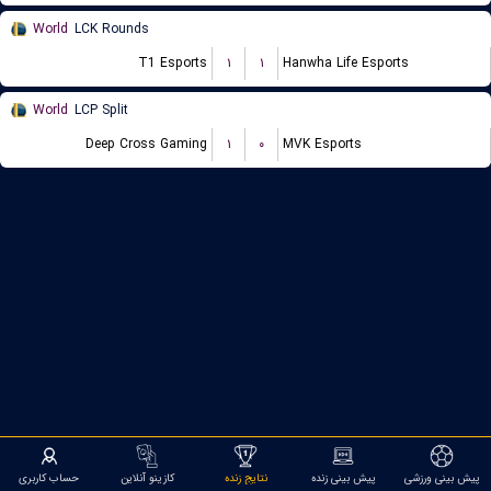
World
LCK Rounds
T1 Esports
۱
۱
Hanwha Life Esports
World
LCP Split
Deep Cross Gaming
۱
۰
MVK Esports
پیش بینی ورزشی
پیش بینی زنده
نتایج زنده
کازینو آنلاین
حساب کاربری