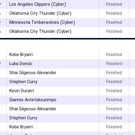
۳
Los Angeles Clippers (Cyber)
Finished
۱
Oklahoma City Thunder (Cyber)
Finished
۶
Minnesota Timberwolves (Cyber)
Finished
۰
Oklahoma City Thunder (Cyber)
Finished
Kobe Bryant
Finished
۳
Luka Doncic
Finished
Shai Gilgeous-Alexander
Finished
Stephen Curry
Finished
Kevin Durant
Finished
Giannis Antetokounmpo
Finished
Shai Gilgeous-Alexander
Finished
Stephen Curry
Finished
Kobe Bryant
Finished