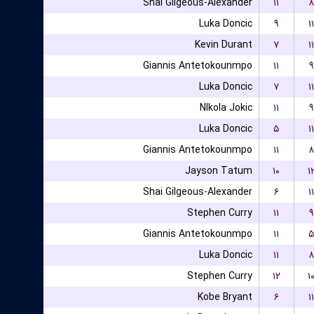
Shai Gilgeous-Alexander
۱۱
۸
Luka Doncic
۹
۱۱
Kevin Durant
۷
۱۱
Giannis Antetokounmpo
۱۱
۹
Luka Doncic
۷
۱۱
NIkola Jokic
۱۱
۹
Luka Doncic
۵
۱۱
Giannis Antetokounmpo
۱۱
۸
Jayson Tatum
۱۰
۱
Shai Gilgeous-Alexander
۶
۱۱
Stephen Curry
۱۱
۹
Giannis Antetokounmpo
۱۱
۵
Luka Doncic
۱۱
۸
Stephen Curry
۱۲
۱
Kobe Bryant
۶
۱۱