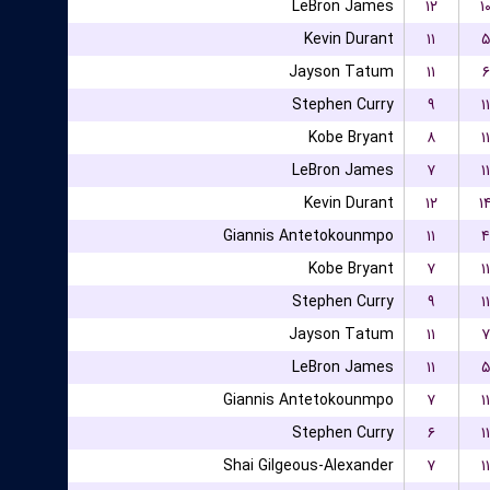
LeBron James
۱۲
۱
Kevin Durant
۱۱
۵
Jayson Tatum
۱۱
۶
Stephen Curry
۹
۱۱
Kobe Bryant
۸
۱۱
LeBron James
۷
۱۱
Kevin Durant
۱۲
۱
Giannis Antetokounmpo
۱۱
۴
Kobe Bryant
۷
۱۱
Stephen Curry
۹
۱۱
Jayson Tatum
۱۱
۷
LeBron James
۱۱
۵
Giannis Antetokounmpo
۷
۱۱
Stephen Curry
۶
۱۱
Shai Gilgeous-Alexander
۷
۱۱