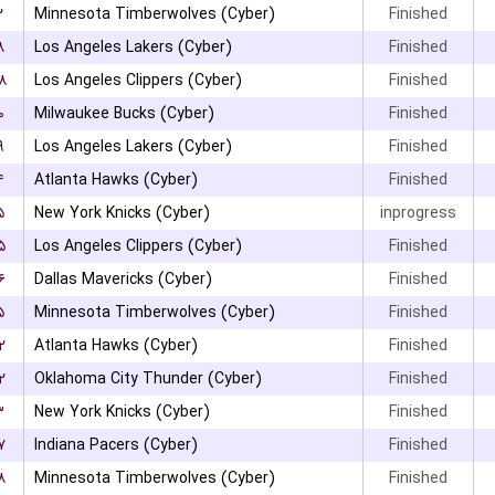
۲
Minnesota Timberwolves (Cyber)
Finished
۸
Los Angeles Lakers (Cyber)
Finished
۸
Los Angeles Clippers (Cyber)
Finished
۰
Milwaukee Bucks (Cyber)
Finished
۹
Los Angeles Lakers (Cyber)
Finished
۴
Atlanta Hawks (Cyber)
Finished
۵
New York Knicks (Cyber)
inprogress
۵
Los Angeles Clippers (Cyber)
Finished
۶
Dallas Mavericks (Cyber)
Finished
۵
Minnesota Timberwolves (Cyber)
Finished
۲
Atlanta Hawks (Cyber)
Finished
۲
Oklahoma City Thunder (Cyber)
Finished
۳
New York Knicks (Cyber)
Finished
۷
Indiana Pacers (Cyber)
Finished
۸
Minnesota Timberwolves (Cyber)
Finished