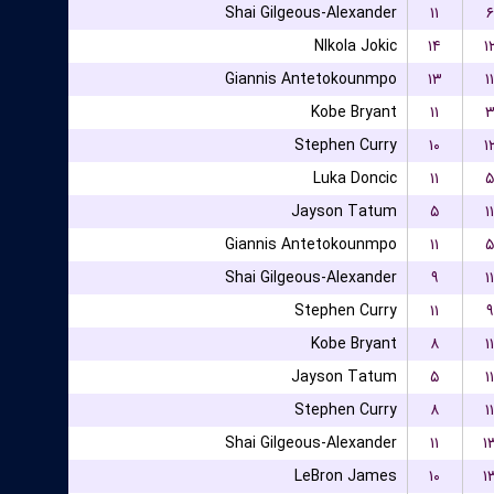
Shai Gilgeous-Alexander
۱۱
۶
NIkola Jokic
۱۴
۱
Giannis Antetokounmpo
۱۳
۱۱
Kobe Bryant
۱۱
Stephen Curry
۱۰
۱
Luka Doncic
۱۱
۵
Jayson Tatum
۵
۱۱
Giannis Antetokounmpo
۱۱
۵
Shai Gilgeous-Alexander
۹
۱۱
Stephen Curry
۱۱
۹
Kobe Bryant
۸
۱۱
Jayson Tatum
۵
۱۱
Stephen Curry
۸
۱۱
Shai Gilgeous-Alexander
۱۱
۱
LeBron James
۱۰
۱