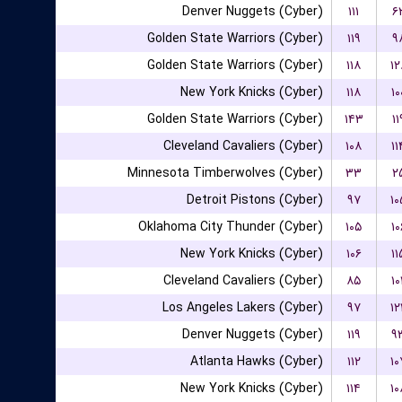
Denver Nuggets (Cyber)
۱۱۱
۶
Golden State Warriors (Cyber)
۱۱۹
۹
Golden State Warriors (Cyber)
۱۱۸
۱۲
New York Knicks (Cyber)
۱۱۸
۱۰
Golden State Warriors (Cyber)
۱۴۳
۱۱
Cleveland Cavaliers (Cyber)
۱۰۸
۱۱
Minnesota Timberwolves (Cyber)
۳۳
۲
Detroit Pistons (Cyber)
۹۷
۱۰
Oklahoma City Thunder (Cyber)
۱۰۵
۱۰
New York Knicks (Cyber)
۱۰۶
۱۱
Cleveland Cavaliers (Cyber)
۸۵
۱۰
Los Angeles Lakers (Cyber)
۹۷
۱۲
Denver Nuggets (Cyber)
۱۱۹
۹
Atlanta Hawks (Cyber)
۱۱۲
۱۰
New York Knicks (Cyber)
۱۱۴
۱۰