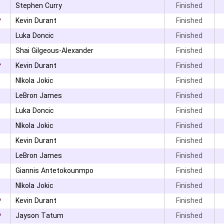
Stephen Curry
Finished
۲
Kevin Durant
Finished
Luka Doncic
Finished
۳
Shai Gilgeous-Alexander
Finished
۲
Kevin Durant
Finished
NIkola Jokic
Finished
LeBron James
Finished
Luka Doncic
Finished
NIkola Jokic
Finished
Kevin Durant
Finished
LeBron James
Finished
Giannis Antetokounmpo
Finished
NIkola Jokic
Finished
۳
Kevin Durant
Finished
۳
Jayson Tatum
Finished