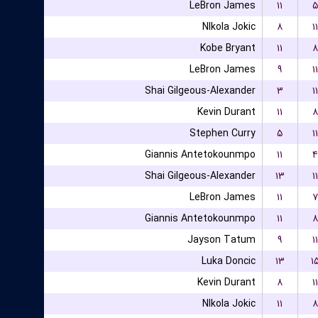
LeBron James
۱۱
۵
NIkola Jokic
۸
۱۱
Kobe Bryant
۱۱
۸
LeBron James
۹
۱۱
Shai Gilgeous-Alexander
۳
۱۱
Kevin Durant
۱۱
۸
Stephen Curry
۵
۱۱
Giannis Antetokounmpo
۱۱
۴
Shai Gilgeous-Alexander
۱۳
۱۱
LeBron James
۱۱
۷
Giannis Antetokounmpo
۱۱
۸
Jayson Tatum
۹
۱۱
Luka Doncic
۱۳
۱
Kevin Durant
۸
۱۱
NIkola Jokic
۱۱
۸