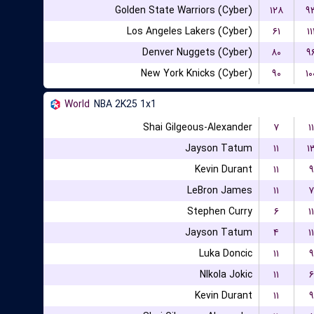
Golden State Warriors (Cyber)
۱۲۸
۹
Los Angeles Lakers (Cyber)
۶۱
۱۱
Denver Nuggets (Cyber)
۸۰
۹
New York Knicks (Cyber)
۹۰
۱۰
World
NBA 2K25 1x1
Shai Gilgeous-Alexander
۷
۱۱
Jayson Tatum
۱۱
۱
Kevin Durant
۱۱
۹
LeBron James
۱۱
۷
Stephen Curry
۶
۱۱
Jayson Tatum
۴
۱۱
Luka Doncic
۱۱
۹
NIkola Jokic
۱۱
۶
Kevin Durant
۱۱
۹