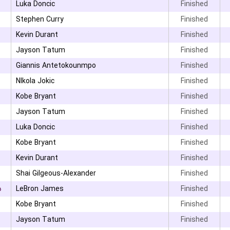
Luka Doncic
Finished
Stephen Curry
Finished
Kevin Durant
Finished
Jayson Tatum
Finished
Giannis Antetokounmpo
Finished
NIkola Jokic
Finished
Kobe Bryant
Finished
Jayson Tatum
Finished
Luka Doncic
Finished
Kobe Bryant
Finished
Kevin Durant
Finished
Shai Gilgeous-Alexander
Finished
۵
LeBron James
Finished
Kobe Bryant
Finished
Jayson Tatum
Finished