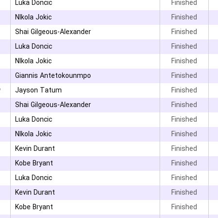
۰
Luka Doncic
Finished
NIkola Jokic
Finished
Shai Gilgeous-Alexander
Finished
Luka Doncic
Finished
NIkola Jokic
Finished
Giannis Antetokounmpo
Finished
۴
Jayson Tatum
Finished
Shai Gilgeous-Alexander
Finished
Luka Doncic
Finished
NIkola Jokic
Finished
Kevin Durant
Finished
Kobe Bryant
Finished
Luka Doncic
Finished
Kevin Durant
Finished
Kobe Bryant
Finished