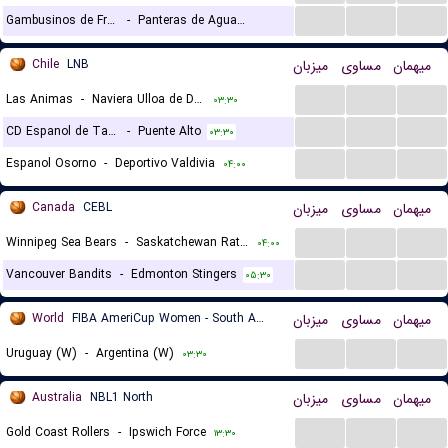
...
...
...
Gambusinos de Fresnillo
-
Panteras de Aguascalientes
۰۵:۳۰
Chile
LNB
میزبان
مساوی
میهمان
...
...
...
Las Animas
-
Naviera Ulloa de Deportes Castro
۰۳:۳۰
...
...
...
CD Espanol de Talca
-
Puente Alto
۰۳:۳۰
...
...
...
Espanol Osorno
-
Deportivo Valdivia
۰۴:۰۰
Canada
CEBL
میزبان
مساوی
میهمان
...
...
...
Winnipeg Sea Bears
-
Saskatchewan Rattlers
۰۴:۰۰
...
...
...
Vancouver Bandits
-
Edmonton Stingers
۰۵:۳۰
World
FIBA AmeriCup Women - South America Qualifier
میزبان
مساوی
میهمان
...
...
...
Uruguay (W)
-
Argentina (W)
۰۳:۳۰
Australia
NBL1 North
میزبان
مساوی
میهمان
...
...
...
Gold Coast Rollers
-
Ipswich Force
۱۳:۳۰