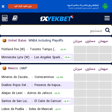
اپلیکیشن وان ایکس یک مختص اندروید
برای دانلود کلیک کنید
(دسترسی آسان و بدون فیلترشکن به سایت)
United States
WNBA Including Playoffs
میزبان
مساوی
میهمان
...
...
...
Portland Fire (W)
-
Toronto Tempo (W)
۰۵:۳۰
...
...
...
Minnesota Lynx (W)
-
Los Angeles Sparks (W)
۰۴:۳۰
Mexico
LNBP
میزبان
مساوی
میهمان
...
...
...
Mineros de Zacatecas
-
Correcaminos
۰۵:۳۵
...
...
...
Diablos Rojos Del Mexico
-
Freseros de Irapuato
...
...
...
Abejas de Leon
-
Astros de Jalisco
۰۵:۴۵
۰۵:۳۰
...
...
...
Santos de San Luis Potosi
-
El Calor de Cancun
۰۵:۳۰
...
...
...
Lobos de Puebla
-
Soles de Mexicali
۰۵:۳۰