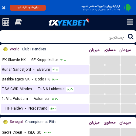
اپلیکیشن وان ایکس یک مختص اندروید
برای دانلود کلیک کنید
(دسترسی آسان و بدون فیلترشکن به سایت)
World
Club Friendlies
میزبان
مساوی
میهمان
...
...
...
IFK Skovde HK
-
GF Kroppskultur
۱۷:۰۰
...
...
...
Runar Sandefjord
-
Elverum
۱۷:۰۰
...
...
...
Baekkelagets SK
-
Bodo HK
۱۸:۰۰
...
...
...
TSV GWD Minden
-
TuS N-Lubbecke
۱۸:۳۰
...
...
...
1. VfL Potsdam
-
Aalsmeer
۱۸:۳۰
...
...
...
TTIF Halden
-
Nordstrand
۱۹:۰۰
Senegal
Championnat Elite
میزبان
مساوی
میهمان
...
...
...
Sacre Coeur
-
ISEG SC
۲۰:۳۰