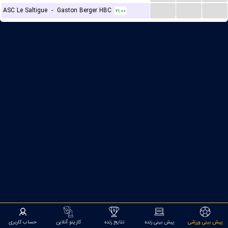
...
...
...
ASC Le Saltigue
-
Gaston Berger HBC
۲۱:۰۰
پیش بینی ورزشی
پیش بینی زنده
نتایج زنده
کازینو آنلاین
حساب کاربری